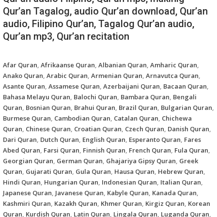
Qur’an Tagalog, audio Qur’an download, Qur’an
audio, Filipino Qur’an, Tagalog Qur’an audio,
Qur’an mp3, Qur’an recitation
Afar Quran
,
Afrikaanse Quran
,
Albanian Quran
,
Amharic Quran
,
Anako Quran
,
Arabic Quran
,
Armenian Quran
,
Arnavutca Quran
,
Asante Quran
,
Assamese Quran
,
Azerbaijani Quran
,
Bacaan Quran
,
Bahasa Melayu Quran
,
Balochi Quran
,
Bambara Quran
,
Bengali
Quran
,
Bosnian Quran
,
Brahui Quran
,
Brazil Quran
,
Bulgarian Quran
,
Burmese Quran
,
Cambodian Quran
,
Catalan Quran
,
Chichewa
Quran
,
Chinese Quran
,
Croatian Quran
,
Czech Quran
,
Danish Quran
,
Dari Quran
,
Dutch Quran
,
English Quran
,
Esperanto Quran
,
Fares
Abed Quran
,
Farsi Quran
,
Finnish Quran
,
French Quran
,
Fula Quran
,
Georgian Quran
,
German Quran
,
Ghajariya Gipsy Quran
,
Greek
Quran
,
Gujarati Quran
,
Gula Quran
,
Hausa Quran
,
Hebrew Quran
,
Hindi Quran
,
Hungarian Quran
,
Indonesian Quran
,
Italian Quran
,
Japanese Quran
,
Javanese Quran
,
Kabyle Quran
,
Kanada Quran
,
Kashmiri Quran
,
Kazakh Quran
,
Khmer Quran
,
Kirgiz Quran
,
Korean
Quran
,
Kurdish Quran
,
Latin Quran
,
Lingala Quran
,
Luganda Quran
,