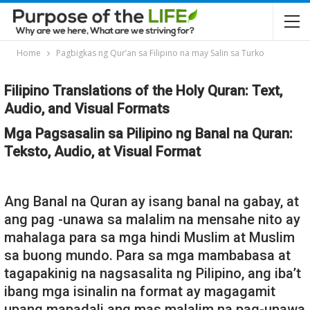
Home
Pagbigkas ng Qur’an sa Filipino na may Salin sa Turko
Filipino Translations of the Holy Quran: Text,
Audio, and Visual Formats
Mga Pagsasalin sa Pilipino ng Banal na Quran:
Teksto, Audio, at Visual Format
Ang Banal na Quran ay isang banal na gabay, at
ang pag -unawa sa malalim na mensahe nito ay
mahalaga para sa mga hindi Muslim at Muslim
sa buong mundo. Para sa mga mambabasa at
tagapakinig na nagsasalita ng Pilipino, ang iba’t
ibang mga isinalin na format ay magagamit
upang mapadali ang mas malalim na pag-unawa