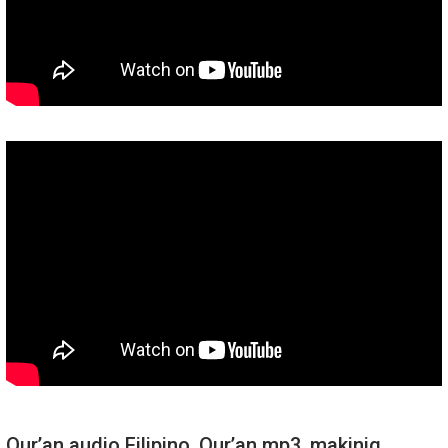
Qur’an audio Filipino, Qur’an mp3, makinig