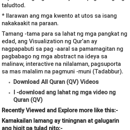
taludtod.
* Ilarawan ang mga kwento at utos sa isang
nakakaakit na paraan.
Tamang -tama para sa lahat ng mga pangkat ng
edad, ang Visualization ng Qur’an ay
nagpapabuti sa pag -aaral sa pamamagitan ng
pagbabago ng mga abstract na ideya sa
malinaw, interactive na nilalaman, pagsuporta
sa mas malalim na pagmuni -muni (Tadabbur).
Download All Quran (QV) Videos
I -download ang lahat ng mga video ng
Quran (QV)
Recently Viewed and Explore more like this:-
Kamakailan lamang ay tiningnan at galugarin
ang higit pa tulad nito:-