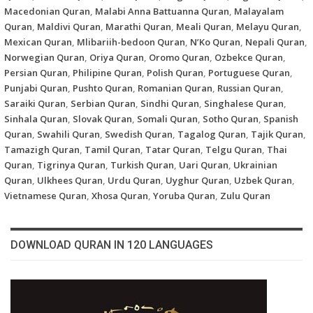
Macedonian Quran
,
Malabi Anna Battuanna Quran
,
Malayalam
Quran
,
Maldivi Quran
,
Marathi Quran
,
Meali Quran
,
Melayu Quran
,
Mexican Quran
,
Mlibariih-bedoon Quran
,
N’Ko Quran
,
Nepali Quran
,
Norwegian Quran
,
Oriya Quran
,
Oromo Quran
,
Ozbekce Quran
,
Persian Quran
,
Philipine Quran
,
Polish Quran
,
Portuguese Quran
,
Punjabi Quran
,
Pushto Quran
,
Romanian Quran
,
Russian Quran
,
Saraiki Quran
,
Serbian Quran
,
Sindhi Quran
,
Singhalese Quran
,
Sinhala Quran
,
Slovak Quran
,
Somali Quran
,
Sotho Quran
,
Spanish
Quran
,
Swahili Quran
,
Swedish Quran
,
Tagalog Quran
,
Tajik Quran
,
Tamazigh Quran
,
Tamil Quran
,
Tatar Quran
,
Telgu Quran
,
Thai
Quran
,
Tigrinya Quran
,
Turkish Quran
,
Uari Quran
,
Ukrainian
Quran
,
Ulkhees Quran
,
Urdu Quran
,
Uyghur Quran
,
Uzbek Quran
,
Vietnamese Quran
,
Xhosa Quran
,
Yoruba Quran
,
Zulu Quran
DOWNLOAD QURAN IN 120 LANGUAGES