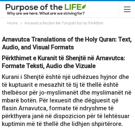
Home
Arnavutca Recitim Me Turqisht Kur’an Përkthim
Arnavutca Translations of the Holy Quran: Text,
Audio, and Visual Formats
Përkthimet e Kuranit të Shenjtë në Arnavutca:
Formate Teksti, Audio dhe Vizuale
Kurani i Shenjtë është një udhëzues hyjnor dhe
të kuptuarit e mesazhit të tij të thellë është
thelbësor për jo-myslimanët dhe myslimanët në
mbarë botën. Për lexuesit dhe dëgjuesit që
flasin Arnavutca, formate të ndryshme të
përkthyera janë në dispozicion për të lehtësuar
kuptimin më të thellë dhe lidhjen shpirtërore.