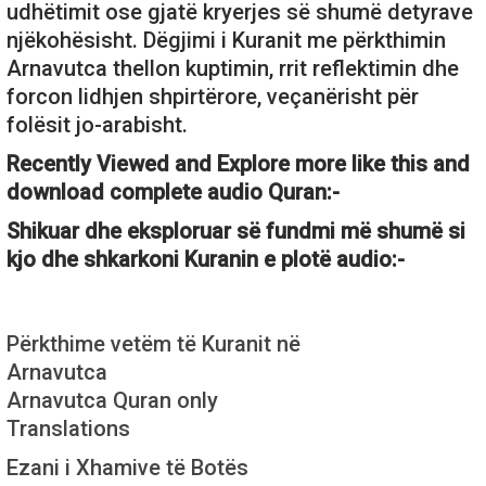
udhëtimit ose gjatë kryerjes së shumë detyrave
njëkohësisht. Dëgjimi i Kuranit me përkthimin
Arnavutca thellon kuptimin, rrit reflektimin dhe
forcon lidhjen shpirtërore, veçanërisht për
folësit jo-arabisht.
Recently Viewed and Explore more like this and
download complete audio Quran:-
Shikuar dhe eksploruar së fundmi më shumë si
kjo dhe shkarkoni Kuranin e plotë audio:-
Përkthime vetëm të Kuranit në
Arnavutca
Arnavutca Quran only
Translations
Ezani i Xhamive të Botës