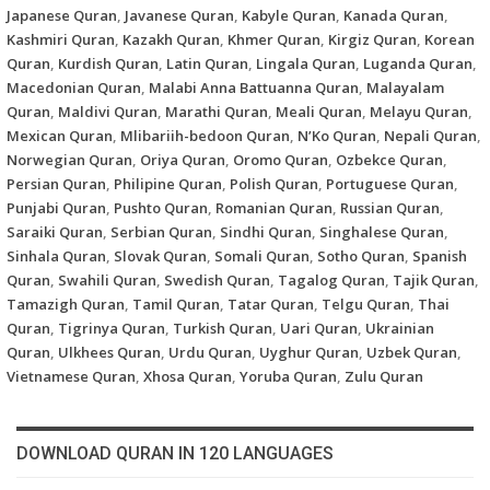
Japanese Quran
,
Javanese Quran
,
Kabyle Quran
,
Kanada Quran
,
Kashmiri Quran
,
Kazakh Quran
,
Khmer Quran
,
Kirgiz Quran
,
Korean
Quran
,
Kurdish Quran
,
Latin Quran
,
Lingala Quran
,
Luganda Quran
,
Macedonian Quran
,
Malabi Anna Battuanna Quran
,
Malayalam
Quran
,
Maldivi Quran
,
Marathi Quran
,
Meali Quran
,
Melayu Quran
,
Mexican Quran
,
Mlibariih-bedoon Quran
,
N’Ko Quran
,
Nepali Quran
,
Norwegian Quran
,
Oriya Quran
,
Oromo Quran
,
Ozbekce Quran
,
Persian Quran
,
Philipine Quran
,
Polish Quran
,
Portuguese Quran
,
Punjabi Quran
,
Pushto Quran
,
Romanian Quran
,
Russian Quran
,
Saraiki Quran
,
Serbian Quran
,
Sindhi Quran
,
Singhalese Quran
,
Sinhala Quran
,
Slovak Quran
,
Somali Quran
,
Sotho Quran
,
Spanish
Quran
,
Swahili Quran
,
Swedish Quran
,
Tagalog Quran
,
Tajik Quran
,
Tamazigh Quran
,
Tamil Quran
,
Tatar Quran
,
Telgu Quran
,
Thai
Quran
,
Tigrinya Quran
,
Turkish Quran
,
Uari Quran
,
Ukrainian
Quran
,
Ulkhees Quran
,
Urdu Quran
,
Uyghur Quran
,
Uzbek Quran
,
Vietnamese Quran
,
Xhosa Quran
,
Yoruba Quran
,
Zulu Quran
DOWNLOAD QURAN IN 120 LANGUAGES