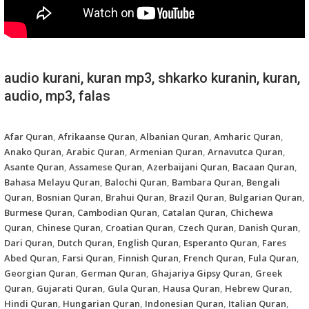
audio kurani, kuran mp3, shkarko kuranin, kuran,
audio, mp3, falas
Afar Quran
,
Afrikaanse Quran
,
Albanian Quran
,
Amharic Quran
,
Anako Quran
,
Arabic Quran
,
Armenian Quran
,
Arnavutca Quran
,
Asante Quran
,
Assamese Quran
,
Azerbaijani Quran
,
Bacaan Quran
,
Bahasa Melayu Quran
,
Balochi Quran
,
Bambara Quran
,
Bengali
Quran
,
Bosnian Quran
,
Brahui Quran
,
Brazil Quran
,
Bulgarian Quran
,
Burmese Quran
,
Cambodian Quran
,
Catalan Quran
,
Chichewa
Quran
,
Chinese Quran
,
Croatian Quran
,
Czech Quran
,
Danish Quran
,
Dari Quran
,
Dutch Quran
,
English Quran
,
Esperanto Quran
,
Fares
Abed Quran
,
Farsi Quran
,
Finnish Quran
,
French Quran
,
Fula Quran
,
Georgian Quran
,
German Quran
,
Ghajariya Gipsy Quran
,
Greek
Quran
,
Gujarati Quran
,
Gula Quran
,
Hausa Quran
,
Hebrew Quran
,
Hindi Quran
,
Hungarian Quran
,
Indonesian Quran
,
Italian Quran
,