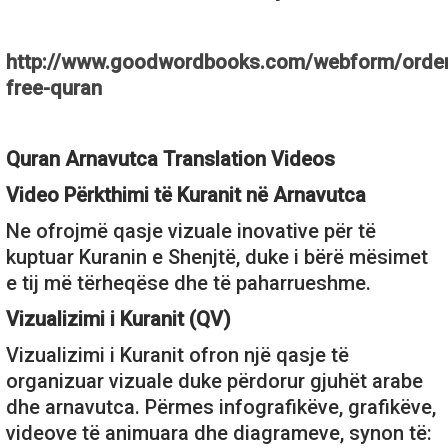
http://www.goodwordbooks.com/webform/order
free-quran
Quran Arnavutca Translation Videos
Video Përkthimi të Kuranit në Arnavutca
Ne ofrojmë qasje vizuale inovative për të
kuptuar Kuranin e Shenjtë, duke i bërë mësimet
e tij më tërheqëse dhe të paharrueshme.
Vizualizimi i Kuranit (QV)
Vizualizimi i Kuranit ofron një qasje të
organizuar vizuale duke përdorur gjuhët arabe
dhe arnavutca. Përmes infografikëve, grafikëve,
videove të animuara dhe diagrameve, synon të: