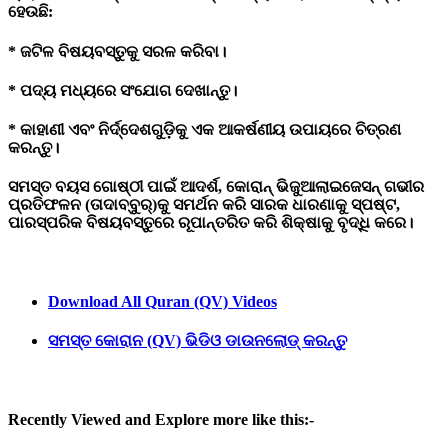
ହେଉଛି:
* ଜଟିଳ ବିଷୟବସ୍ତୁକୁ ସରଳ କରିବା।
* ପଦ୍ୟ ମଧ୍ୟରେ ସଂଯୋଗ ଦେଖାନ୍ତୁ।
* କାହାଣୀ ଏବଂ ନିର୍ଦ୍ଦେଶଗୁଡ଼ିକୁ ଏକ ଆକର୍ଷଣୀୟ ଉପାୟରେ ଚିତ୍ରଣ
କରନ୍ତୁ।
ସମସ୍ତ ବୟସ ଗୋଷ୍ଠୀ ପାଇଁ ଆଦର୍ଶ, କୋରାନ୍ ଭିଜୁଆଲାଇଜେସନ୍ ଗଭୀର
ପ୍ରତିଫଳନ (ତାଦାବ୍ବୁର୍)କୁ ସମର୍ଥନ କରି ସାରକ ଧାରଣାକୁ ସ୍ପଷ୍ଟ,
ପାରସ୍ପରିକ ବିଷୟବସ୍ତୁରେ ରୂପାନ୍ତରିତ କରି ଶିକ୍ଷାକୁ ବୃଦ୍ଧି କରେ।
Download All Quran (QV) Videos
ସମସ୍ତ
କୋରାନ (QV)
ଭିଡିଓ
ଡାଉନଲୋଡ୍
କରନ୍ତୁ
Recently Viewed and Explore more like this:-