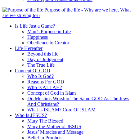
Purpose of the life - Why are we here, What
are we striving for?
Is Life Just a Game?
Man’s Purpose in Life
Happiness
Obedience to Creator
Life Hereafter
Beyond this life
Day of Judgement
The True Life
Concept Of GOD
Who Is God?
Reasons For GOD
Who Is ALLAH?
Concept of God in Islam
Do Muslims Worship The Same GOD As The Jews
And Christians?
What Is ISLAM? Core Of ISLAM
Who Is JESUS?
Mary The Blessed
Mary the Mother of JESUS
Jesus’ Miracles and Message
Belief in Prophets