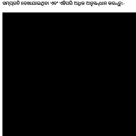
ସମ୍ପ୍ରତି
ଦେଖାଯାଇଥିବା
ଏବଂ
ଏହିପରି
ଅଧିକ
ଅନୁସନ୍ଧାନ
କରନ୍ତୁ:-