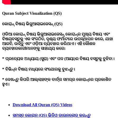
Quran Subject Visualization (QS)
କୋରାନ୍
ବିଷୟ
ଭିଜୁଆଲାଇଜେସନ୍ (QS)
ଓଡିଆ କୋରାନ୍ ବିଷୟ ଭିଜୁଆଲାଇଜେସନ୍ କୋରାନ୍‌ର ମୁଖ୍ୟ ବିଷୟ ଏବଂ
ବିଷୟବସ୍ତୁକୁ ଏକ ସଂଗଠିତ, ଦୃଶ୍ୟ ଫର୍ମାଟରେ ଉପସ୍ଥାପନ କରେ, ଯାହା
ଆରବି, ଉର୍ଦ୍ଦୁ ଏବଂ ଓଡ଼ିଆ ବ୍ୟବହାର କରିଥାଏ। ଏହି କୌଶଳ
ବ୍ୟବହାରକାରୀମାନଙ୍କୁ ସାହାଯ୍ୟ କରେ:
* ପ୍ରତ୍ୟେକ ଅଧ୍ୟାୟ (ସୁରା) ଏବଂ ପଦ (ଆୟା)ର ବିଷୟ ବସ୍ତୁକୁ ବୁଝିବା।
* ବିଭିନ୍ନ ବିଷୟ ମଧ୍ୟରେ ସଂଯୋଗକୁ ବୁଝନ୍ତୁ।
* ଦେଖନ୍ତୁ କିପରି ଆଲ୍ଲାହଙ୍କ ବାର୍ତ୍ତା ସମଗ୍ର କୋରାନ୍‌ରେ ପ୍ରକାଶିତ
ହୁଏ।
Download All Quran (QS) Videos
ସମସ୍ତ
କୋରାନ (QS)
ଭିଡିଓ
ଡାଉନଲୋଡ୍
କରନ୍ତୁ