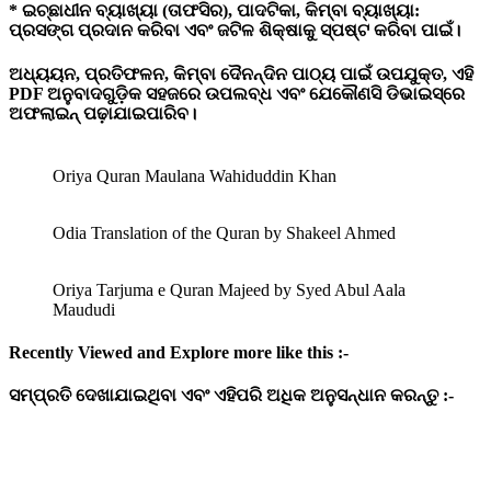
* ଇଚ୍ଛାଧୀନ ବ୍ୟାଖ୍ୟା (ତାଫସିର), ପାଦଟିକା, କିମ୍ବା ବ୍ୟାଖ୍ୟା:
ପ୍ରସଙ୍ଗ ପ୍ରଦାନ କରିବା ଏବଂ ଜଟିଳ ଶିକ୍ଷାକୁ ସ୍ପଷ୍ଟ କରିବା ପାଇଁ।
ଅଧ୍ୟୟନ, ପ୍ରତିଫଳନ, କିମ୍ବା ଦୈନନ୍ଦିନ ପାଠ୍ୟ ପାଇଁ ଉପଯୁକ୍ତ, ଏହି
PDF ଅନୁବାଦଗୁଡ଼ିକ ସହଜରେ ଉପଲବ୍ଧ ଏବଂ ଯେକୌଣସି ଡିଭାଇସ୍‌ରେ
ଅଫଲାଇନ୍ ପଢ଼ାଯାଇପାରିବ।
Oriya Quran Maulana Wahiduddin Khan
Odia Translation of the Quran by Shakeel Ahmed
Oriya Tarjuma e Quran Majeed by Syed Abul Aala
Maududi
Recently Viewed and Explore more like this :-
ସମ୍ପ୍ରତି
ଦେଖାଯାଇଥିବା
ଏବଂ
ଏହିପରି
ଅଧିକ
ଅନୁସନ୍ଧାନ
କରନ୍ତୁ :-