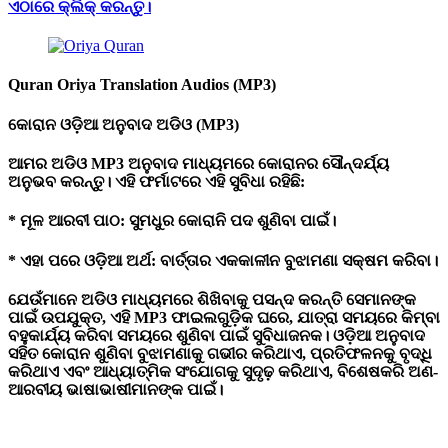
ଏଠାରେ
କ୍ଲିକ୍
କରନ୍ତୁ।
Quran Oriya Translation Audios (MP3)
କୋରାନ
ଓଡ଼ିଆ
ଅନୁବାଦ
ଅଡିଓ (MP3)
ଆମର ଅଡିଓ MP3 ଅନୁବାଦ ମାଧ୍ୟମରେ କୋରାନର ସୌନ୍ଦର୍ଯ୍ୟ
ଅନୁଭବ କରନ୍ତୁ। ଏହି ଫର୍ମାଟରେ ଏହି ସୁବିଧା ରହିଛି:
* ମୂଳ ଆରବୀ ପାଠ: ସୁମଧୁର କୋରାନି ପଦ ଶୁଣିବା ପାଇଁ।
* ଏହା ପରେ ଓଡ଼ିଆ ଅର୍ଥ: ବାର୍ତ୍ତାର ଏକକାଳୀନ ବୁଝାମଣା ସକ୍ଷମ କରିବା।
ଯେଉଁମାନେ ଅଡିଓ ମାଧ୍ୟମରେ ଶିଖିବାକୁ ପସନ୍ଦ କରନ୍ତି ସେମାନଙ୍କ
ପାଇଁ ଉପଯୁକ୍ତ, ଏହି MP3 ଫାଇଲଗୁଡ଼ିକ ଘରେ, ଯାତ୍ରା ସମୟରେ କିମ୍ବା
ବହୁକାର୍ଯ୍ୟ କରିବା ସମୟରେ ଶୁଣିବା ପାଇଁ ସୁବିଧାଜନକ। ଓଡ଼ିଆ ଅନୁବାଦ
ସହିତ କୋରାନ ଶୁଣିବା ବୁଝାମଣାକୁ ଗଭୀର କରିଥାଏ, ପ୍ରତିଫଳନକୁ ବୃଦ୍ଧି
କରିଥାଏ ଏବଂ ଆଧ୍ୟାତ୍ମିକ ସଂଯୋଗକୁ ସୁଦୃଢ଼ ​​କରିଥାଏ, ବିଶେଷକରି ଅଣ-
ଆରବୀୟ ଭାଷାଭାଷୀମାନଙ୍କ ପାଇଁ।