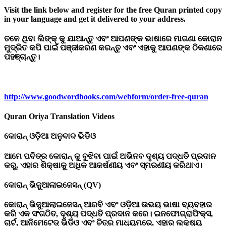
Visit the link below and register for the free Quran printed copy
in your language and get it delivered to your address.
ତଳେ
ଥିବା
ଲିଙ୍କ୍
କୁ
ଯାଆନ୍ତୁ
ଏବଂ
ଆପଣଙ୍କ
ଭାଷାରେ
ମାଗଣା
କୋରାନ
ମୁଦ୍ରିତ
କପି
ପାଇଁ
ପଞ୍ଜୀକରଣ
କରନ୍ତୁ
ଏବଂ
ଏହାକୁ
ଆପଣଙ୍କ
ଠିକଣାରେ
ପହଞ୍ଚାନ୍ତୁ।
http://www.goodwordbooks.com/webform/order-free-quran
Quran Oriya Translation Videos
କୋରାନ୍
ଓଡ଼ିଆ
ଅନୁବାଦ
ଭିଡିଓ
ଆମେ ପବିତ୍ର କୋରାନ୍ କୁ ବୁଝିବା ପାଇଁ ଅଭିନବ ଦୃଶ୍ୟ ପଦ୍ଧତି ପ୍ରଦାନ
କରୁ, ଏହାର ଶିକ୍ଷାକୁ ଅଧିକ ଆକର୍ଷଣୀୟ ଏବଂ ସ୍ମରଣୀୟ କରିଥାଏ।
କୋରାନ୍
ଭିଜୁଆଲାଇଜେସନ୍ (QV)
କୋରାନ୍ ଭିଜୁଆଲାଇଜେସନ୍ ଆରବି ଏବଂ ଓଡ଼ିଆ ଉଭୟ ଭାଷା ବ୍ୟବହାର
କରି ଏକ ସଂଗଠିତ, ଦୃଶ୍ୟ ପଦ୍ଧତି ପ୍ରଦାନ କରେ। ଇନଫୋଗ୍ରାଫିକ୍ସ,
ଚାର୍ଟ, ଆନିମେଟେଡ୍ ଭିଡିଓ ଏବଂ ଚିତ୍ର ମାଧ୍ୟମରେ, ଏହାର ଲକ୍ଷ୍ୟ