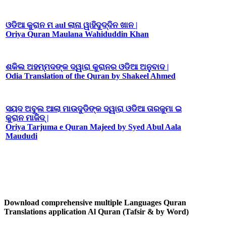
ଓଡିଆ କୁରାନ ମ aul ଲାନା ୱାହିଦୁଦ୍ଦିନ ଖାନ |
Oriya Quran Maulana Wahiduddin Khan
ଶକିଲ ଅହମ୍ମଦଙ୍କ ଦ୍ୱାରା କୁରାନର ଓଡିଆ ଅନୁବାଦ |
Odia Translation of the Quran by Shakeel Ahmed
ସୟଦ ଅବୁଲ ଆଲା ମାଉଦୁଡିଙ୍କ ଦ୍ୱାରା ଓଡିଆ ତାରଜୁମା ଇ
କୁରାନ ମାଜିଦ୍ |
Oriya Tarjuma e Quran Majeed by Syed Abul Aala
Maududi
Download comprehensive multiple Languages Quran
Translations application Al Quran (Tafsir & by Word)