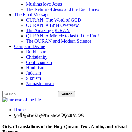
Muslims love Jesus
The Return of Jesus and the End Times
The Final Message
QURAN: The Word of GOD
QURAN: A Brief Overview
The Amazing QURAN
QURAN: A Miracle to last till the End!
The QURAN and Modern Science
Compare Divine
Buddhisim
Christianity
Confucianism
Hinduism
Judaism
Sikhism
Zoroastrianism
Home
ତୁର୍କୀ କୁରାନ ଅନୁବାଦ ସହିତ ଓଡ଼ିଆ ପାଠନ
Oriya Translations of the Holy Quran: Text, Audio, and Visual
Formats