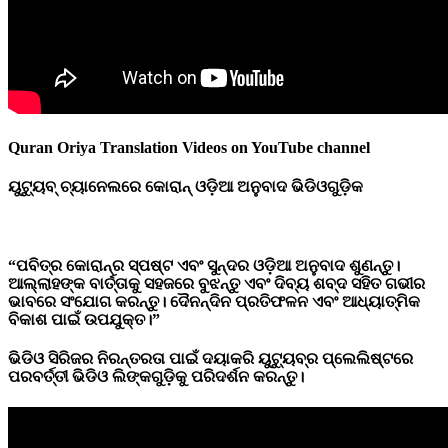
Quran Oriya Translation Videos on YouTube channel
ୟୁଟ୍ୟୁବ୍
ଚ୍ୟାନେଲରେ
କୋରାନ୍
ଓଡ଼ିଆ
ଅନୁବାଦ
ଭିଡିଓଗୁଡ଼ିକ
“ପବିତ୍ର କୋରାନ୍‌ର ସ୍ପଷ୍ଟ ଏବଂ ସୁନ୍ଦର ଓଡ଼ିଆ ଅନୁବାଦ ଶୁଣନ୍ତୁ।
ଆଲ୍ଲାହଙ୍କ ବାର୍ତ୍ତାକୁ ସହଜରେ ବୁଝନ୍ତୁ ଏବଂ ଦିବ୍ୟ ଶବ୍ଦ ସହିତ ଗଭୀର
ଭାବରେ ସଂଯୋଗ କରନ୍ତୁ। ଦୈନନ୍ଦିନ ପ୍ରତିଫଳନ ଏବଂ ଆଧ୍ୟାତ୍ମିକ
ବିକାଶ ପାଇଁ ଉପଯୁକ୍ତ।”
ଭିଡିଓ ସିରିଜର ନିରନ୍ତରତା ପାଇଁ ଦୟାକରି ୟୁଟ୍ୟୁବ୍‌ର ପ୍ଲେଲିଷ୍ଟରେ
ପରବର୍ତ୍ତୀ ଭିଡିଓ ଲିଙ୍କଗୁଡ଼ିକୁ ପରିଦର୍ଶନ କରନ୍ତୁ।