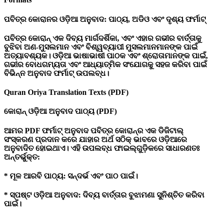
ପବିତ୍ର
କୋରାନର
ଓଡ଼ିଆ
ଅନୁବାଦ:
ପାଠ୍ୟ,
ଅଡିଓ
ଏବଂ
ଦୃଶ୍ୟ
ଫର୍ମାଟ୍
ପବିତ୍ର କୋରାନ୍ ଏକ ଦିବ୍ୟ ମାର୍ଗଦର୍ଶିକା, ଏବଂ ଏହାର ଗଭୀର ବାର୍ତ୍ତାକୁ
ବୁଝିବା ଅଣ-ମୁସଲମାନ ଏବଂ ବିଶ୍ୱବ୍ୟାପୀ ମୁସଲମାନମାନଙ୍କ ପାଇଁ
ଅତ୍ୟାବଶ୍ୟକ। ଓଡ଼ିଆ ଭାଷାଭାଷୀ ପାଠକ ଏବଂ ଶ୍ରୋତାମାନଙ୍କ ପାଇଁ,
ଗଭୀର ବୋଧଗମ୍ୟତା ଏବଂ ଆଧ୍ୟାତ୍ମିକ ସଂଯୋଗକୁ ସହଜ କରିବା ପାଇଁ
ବିଭିନ୍ନ ଅନୁବାଦ ଫର୍ମାଟ୍ ଉପଲବ୍ଧ।
Quran Oriya Translation Texts (PDF)
କୋରାନ୍
ଓଡ଼ିଆ
ଅନୁବାଦ
ପାଠ୍ୟ (PDF)
ଆମର PDF ଫର୍ମାଟ୍ ଅନୁବାଦ ପବିତ୍ର କୋରାନ୍‌ର ଏକ ଡିଜିଟାଲ୍
ସଂସ୍କରଣ ପ୍ରଦାନ କରେ ଯାହାର ଅର୍ଥ ସଠିକ୍ ଭାବରେ ଓଡ଼ିଆରେ
ଅନୁବାଦିତ ହୋଇଥାଏ। ଏହି ଉପଲବ୍ଧ ଫାଇଲ୍‌ଗୁଡ଼ିକରେ ସାଧାରଣତଃ
ଅନ୍ତର୍ଭୁକ୍ତ:
* ମୂଳ ଆରବି ପାଠ୍ୟ: ସନ୍ଦର୍ଭ ଏବଂ ପାଠ ପାଇଁ।
* ସ୍ପଷ୍ଟ ଓଡ଼ିଆ ଅନୁବାଦ: ଦିବ୍ୟ ବାର୍ତ୍ତାର ବୁଝାମଣା ସୁନିଶ୍ଚିତ କରିବା
ପାଇଁ।