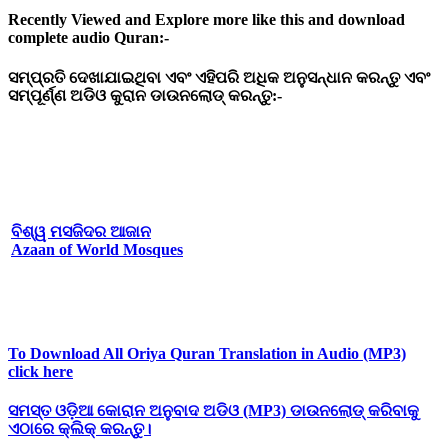
Recently Viewed and Explore more like this and download
complete audio Quran:-
ସମ୍ପ୍ରତି
ଦେଖାଯାଇଥିବା
ଏବଂ
ଏହିପରି
ଅଧିକ
ଅନୁସନ୍ଧାନ
କରନ୍ତୁ
ଏବଂ
ସମ୍ପୂର୍ଣ୍ଣ
ଅଡିଓ
କୁରାନ
ଡାଉନଲୋଡ୍
କରନ୍ତୁ:-
ବିଶ୍ୱ ମସଜିଦର ଆଜାନ
Azaan of World Mosques
To Download All Oriya Quran Translation in Audio (MP3)
click here
ସମସ୍ତ
ଓଡ଼ିଆ
କୋରାନ
ଅନୁବାଦ
ଅଡିଓ (MP3)
ଡାଉନଲୋଡ୍
କରିବାକୁ
ଏଠାରେ
କ୍ଲିକ୍
କରନ୍ତୁ।