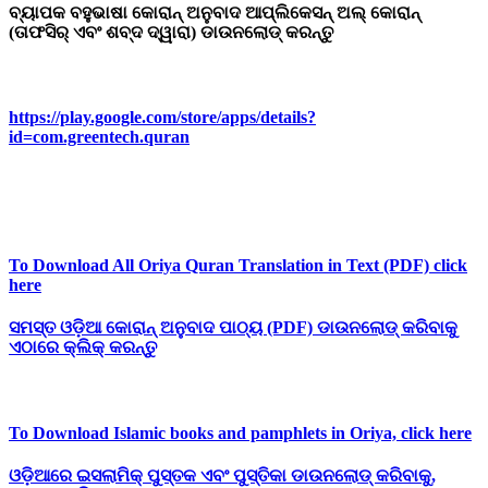
ବ୍ୟାପକ
ବହୁଭାଷା
କୋରାନ୍
ଅନୁବାଦ
ଆପ୍ଲିକେସନ୍
ଅଲ୍
କୋରାନ୍
(
ତାଫସିର୍
ଏବଂ
ଶବ୍ଦ
ଦ୍ୱାରା)
ଡାଉନଲୋଡ୍
କରନ୍ତୁ
https://play.google.com/store/apps/details?
id=com.greentech.quran
To Download All Oriya Quran Translation in Text (PDF) click
here
ସମସ୍ତ
ଓଡ଼ିଆ
କୋରାନ୍
ଅନୁବାଦ
ପାଠ୍ୟ (PDF)
ଡାଉନଲୋଡ୍
କରିବାକୁ
ଏଠାରେ
କ୍ଲିକ୍
କରନ୍ତୁ
To Download Islamic books and pamphlets in Oriya, click here
ଓଡ଼ିଆରେ
ଇସଲାମିକ୍
ପୁସ୍ତକ
ଏବଂ
ପୁସ୍ତିକା
ଡାଉନଲୋଡ୍
କରିବାକୁ,