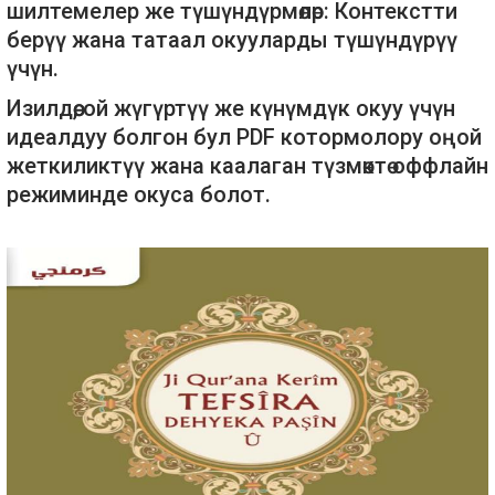
шилтемелер же түшүндүрмөлөр: Контекстти
берүү жана татаал окууларды түшүндүрүү
үчүн.
Изилдөө, ой жүгүртүү же күнүмдүк окуу үчүн
идеалдуу болгон бул PDF котормолору оңой
жеткиликтүү жана каалаган түзмөктө оффлайн
режиминде окуса болот.