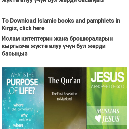
жүктөп алуу үчүн бул жерди басыңыз
To Download Islamic books and pamphlets in
Kirgiz, click here
Ислам китептерин жана брошюраларын
кыргызча жүктөп алуу үчүн бул жерди
басыңыз