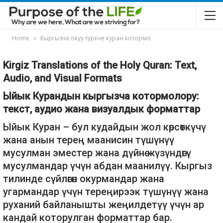
Home
Кыргызча окуу туркче куран котормо
Kirgiz Translations of the Holy Quran: Text,
Audio, and Visual Formats
Ыйык Курандын кыргызча котормолору:
текст, аудио жана визуалдык форматтар
Ыйык Куран – бул кудайдын жол көрсөткүчү
жана анын терең маанисин түшүнүү
мусулман эместер жана дүйнө жүзүндөгү
мусулмандар үчүн абдан маанилүү. Кыргыз
тилинде сүйлөгөн окурмандар жана
угармандар үчүн тереңирээк түшүнүү жана
руханий байланышты жеңилдетүү үчүн ар
кандай которулган форматтар бар.