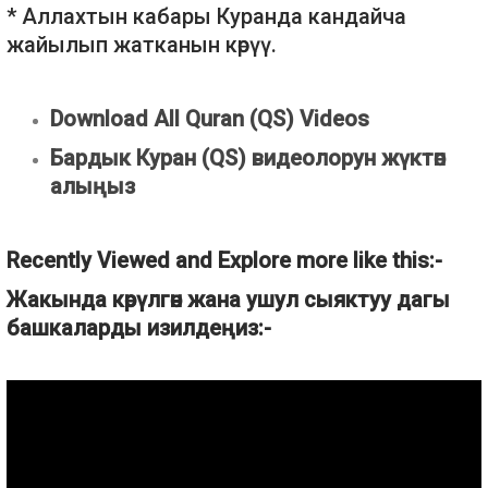
* Аллахтын кабары Куранда кандайча
жайылып жатканын көрүү.
Download All Quran (QS) Videos
Бардык Куран (QS) видеолорун жүктөп
алыңыз
Recently Viewed and Explore more like this:-
Жакында көрүлгөн жана ушул сыяктуу дагы
башкаларды изилдеңиз:-