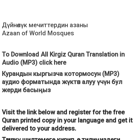
Дүйнөлүк мечиттердин азаны
Azaan of World Mosques
To Download All Kirgiz Quran Translation in
Audio (MP3) click here
Курандын кыргызча котормосун (MP3)
аудио форматында жүктөп алуу үчүн бул
жерди басыңыз
Visit the link below and register for the free
Quran printed copy in your language and get it
delivered to your address.
Төмөнкү шилтемеге кирип, өз тилиңиздеги