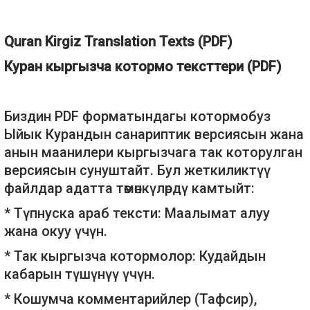
Quran Kirgiz Translation Texts (PDF)
Куран кыргызча котормо тексттери (PDF)
Биздин PDF форматындагы котормобуз
Ыйык Курандын санариптик версиясын жана
анын маанилери кыргызчага так которулган
версиясын сунуштайт. Бул жеткиликтүү
файлдар адатта төмөнкүлөрдү камтыйт:
* Түпнуска араб тексти: Маалымат алуу
жана окуу үчүн.
* Так кыргызча котормолор: Кудайдын
кабарын түшүнүү үчүн.
* Кошумча комментарийлер (Тафсир),