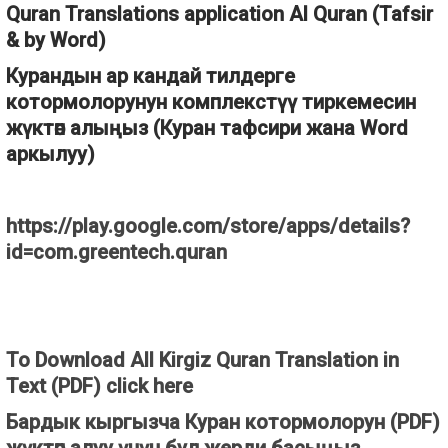
Quran Translations application Al Quran (Tafsir
& by Word)
Курандын ар кандай тилдерге
котормолорунун комплекстүү тиркемесин
жүктөп алыңыз (Куран тафсири жана Word
аркылуу)
https://play.google.com/store/apps/details?
id=com.greentech.quran
To Download All Kirgiz Quran Translation in
Text (PDF) click here
Бардык кыргызча Куран котормолорун (PDF)