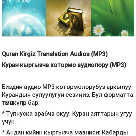
Quran Kirgiz Translation Audios (MP3)
Куран кыргызча котормо аудиолору (MP3)
Биздин аудио MP3 котормолорубуз аркылуу
Курандын сулуулугун сезиңиз. Бул форматта
төмөнкүлөр бар:
* Түпнуска арабча окуу: Куран аяттарын угуу
үчүн.
* Андан кийин кыргызча мааниси: Кабарды