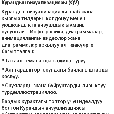
Курандын визуализациясы (QV)
Курандын визуализациясы араб жана
кыргыз тилдерин колдонуу менен
уюшкандыкта визуалдык ыкманы
сунуштайт. Инфографика, диаграммалар,
анимацияланган видеолор жана
диаграммалар аркылуу ал төмөнкүлөргө
багытталган:
* Татаал темаларды жөнөкөйлөштүрүү.
* Аяттардын ортосундагы байланыштарды
көрсөтүү.
* Окуяларды жана буйруктарды кызыктуу
түрдө иллюстрациялоо.
Бардык курактагы топтор үчүн идеалдуу
болгон Курандын визуализациясы