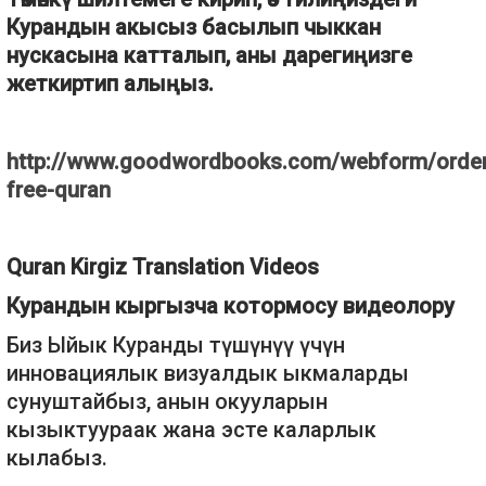
Курандын акысыз басылып чыккан
нускасына катталып, аны дарегиңизге
жеткиртип алыңыз.
http://www.goodwordbooks.com/webform/order
free-quran
Quran Kirgiz Translation Videos
Курандын кыргызча котормосу видеолору
Биз Ыйык Куранды түшүнүү үчүн
инновациялык визуалдык ыкмаларды
сунуштайбыз, анын окууларын
кызыктуураак жана эсте каларлык
кылабыз.