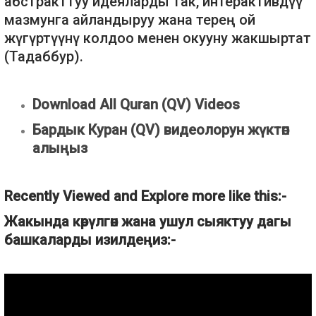
абстракттуу идеяларды так, интерактивдүү
мазмунга айландыруу жана терең ой
жүгүртүүнү колдоо менен окууну жакшыртат
(Тадаббур).
Download All Quran (QV) Videos
Бардык Куран (QV) видеолорун жүктөп
алыңыз
Recently Viewed and Explore more like this:-
Жакында көрүлгөн жана ушул сыяктуу дагы
башкаларды изилдеңиз:-