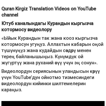
Quran Kirgiz Translation Videos on YouTube
channel
Ютуб каналындагы Курандын кыргызча
котормосу видеолору
«Ыйык Курандын так жана кооз кыргызча
котормосун угуңуз. Аллахтын кабарын оңой
түшүнүңүз жана кудайдын сөздөрү менен
терең байланышыңыз. Күнүмдүк ой
жүгүртүү жана руханий өсүү үчүн эң сонун».
Видеолордун сериясынын уландысын көрүү
үчүн YouTube’дун ойнотмо тизмесиндеги
видеолордун кийинки шилтемелерин
караңыз.