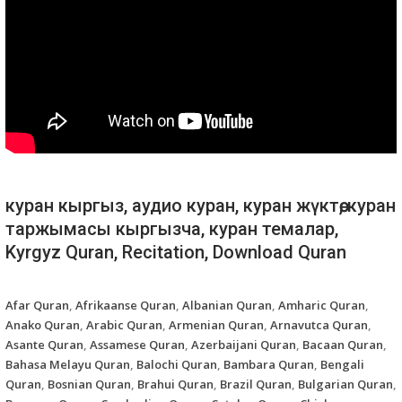
куран кыргыз, аудио куран, куран жүктөө, куран
таржымасы кыргызча, куран темалар,
Kyrgyz Quran, Recitation, Download Quran
Afar Quran
,
Afrikaanse Quran
,
Albanian Quran
,
Amharic Quran
,
Anako Quran
,
Arabic Quran
,
Armenian Quran
,
Arnavutca Quran
,
Asante Quran
,
Assamese Quran
,
Azerbaijani Quran
,
Bacaan Quran
,
Bahasa Melayu Quran
,
Balochi Quran
,
Bambara Quran
,
Bengali
Quran
,
Bosnian Quran
,
Brahui Quran
,
Brazil Quran
,
Bulgarian Quran
,