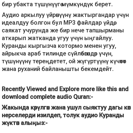
бир убакта түшүнүүгө мүмкүндүк берет.
Аудио аркылуу үйрөнүүнү жактыргандар үчүн
идеалдуу болгон бул MP3 файлдар үйдө,
саякат учурунда же бир нече тапшырманы
аткарып жатканда угуу үчүн ыңгайлуу.
Куранды кыргызча котормо менен угуу,
айрыкча араб тилинде сүйлөбөгөндөр үчүн,
түшүнүүнү тереңдетет, ой жүгүртүүнү күчөтөт
жана руханий байланышты бекемдейт.
Recently Viewed and Explore more like this and
download complete audio Quran:-
Жакында көрүлгөн жана ушул сыяктуу дагы көп
нерселерди изилдеп, толук аудио Куранды
жүктөп алыңыз:-