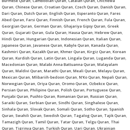
Burmese Quran
,
Cambodian Quran
,
Catalan Quran
,
Chichewa
Quran
,
Chinese Quran
,
Croatian Quran
,
Czech Quran
,
Danish Quran
,
Dari Quran
,
Dutch Quran
,
English Quran
,
Esperanto Quran
,
Fares
Abed Quran
,
Farsi Quran
,
Finnish Quran
,
French Quran
,
Fula Quran
,
Georgian Quran
,
German Quran
,
Ghajariya Gipsy Quran
,
Greek
Quran
,
Gujarati Quran
,
Gula Quran
,
Hausa Quran
,
Hebrew Quran
,
Hindi Quran
,
Hungarian Quran
,
Indonesian Quran
,
Italian Quran
,
Japanese Quran
,
Javanese Quran
,
Kabyle Quran
,
Kanada Quran
,
Kashmiri Quran
,
Kazakh Quran
,
Khmer Quran
,
Kirgiz Quran
,
Korean
Quran
,
Kurdish Quran
,
Latin Quran
,
Lingala Quran
,
Luganda Quran
,
Macedonian Quran
,
Malabi Anna Battuanna Quran
,
Malayalam
Quran
,
Maldivi Quran
,
Marathi Quran
,
Meali Quran
,
Melayu Quran
,
Mexican Quran
,
Mlibariih-bedoon Quran
,
N’Ko Quran
,
Nepali Quran
,
Norwegian Quran
,
Oriya Quran
,
Oromo Quran
,
Ozbekce Quran
,
Persian Quran
,
Philipine Quran
,
Polish Quran
,
Portuguese Quran
,
Punjabi Quran
,
Pushto Quran
,
Romanian Quran
,
Russian Quran
,
Saraiki Quran
,
Serbian Quran
,
Sindhi Quran
,
Singhalese Quran
,
Sinhala Quran
,
Slovak Quran
,
Somali Quran
,
Sotho Quran
,
Spanish
Quran
,
Swahili Quran
,
Swedish Quran
,
Tagalog Quran
,
Tajik Quran
,
Tamazigh Quran
,
Tamil Quran
,
Tatar Quran
,
Telgu Quran
,
Thai
Quran
,
Tigrinya Quran
,
Turkish Quran
,
Uari Quran
,
Ukrainian