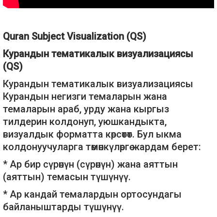
Quran Subject Visualization (QS)
Курандын тематикалык визуализациясы
(QS)
Курандын тематикалык визуализациясы
Курандын негизги темаларын жана
темаларын араб, урду жана кыргыз
тилдерин колдонуп, уюшкандыкта,
визуалдык форматта көрсөтөт. Бул ыкма
колдонуучуларга төмөнкүлөргө жардам берет:
* Ар бир сүрөнүн (сүрөнүн) жана аяттын
(аяттын) темасын түшүнүү.
* Ар кандай темалардын ортосундагы
байланыштарды түшүнүү.